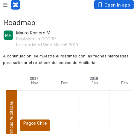
Open in app
Roadmap
Mauro Romero M
Published in CCORP
Last updated Wed Mar 06 2019
A continuación, se muestra el roadmap con las fechas planteadas 
para solicitar el re-check del equipo de Auditoría:
2017
2018
Nov
Dec
Jan
Feb
Aplicaciones Críticas Auditadas
Pagos Chile